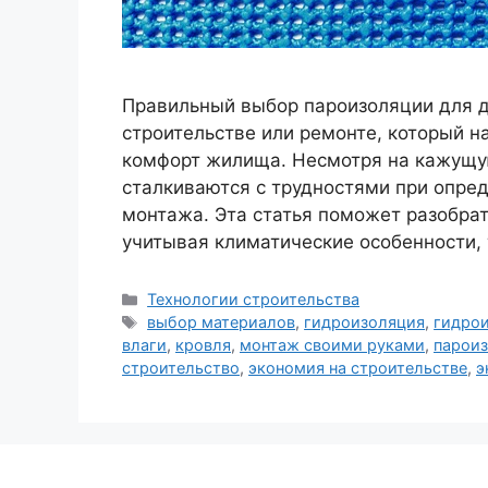
Правильный выбор пароизоляции для д
строительстве или ремонте, который н
комфорт жилища. Несмотря на кажущу
сталкиваются с трудностями при опре
монтажа. Эта статья поможет разобрат
учитывая климатические особенности,
Рубрики
Технологии строительства
Метки
выбор материалов
,
гидроизоляция
,
гидро
влаги
,
кровля
,
монтаж своими руками
,
парои
строительство
,
экономия на строительстве
,
э