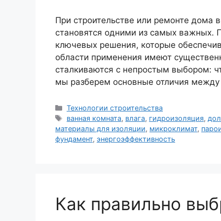
При строительстве или ремонте дома в
становятся одними из самых важных. 
ключевых решения, которые обеспечива
области применения имеют существен
сталкиваются с непростым выбором: чт
мы разберем основные отличия межд
Рубрики
Технологии строительства
Метки
ванная комната
,
влага
,
гидроизоляция
,
дол
материалы для изоляции
,
микроклимат
,
паро
фундамент
,
энергоэффективность
Как правильно вы