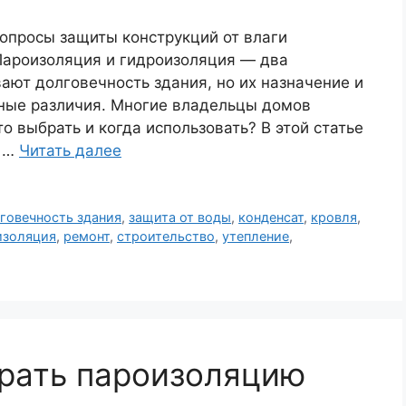
опросы защиты конструкций от влаги
Пароизоляция и гидроизоляция — два
ют долговечность здания, но их назначение и
ные различия. Многие владельцы домов
о выбрать и когда использовать? В этой статье
у …
Читать далее
говечность здания
,
защита от воды
,
конденсат
,
кровля
,
изоляция
,
ремонт
,
строительство
,
утепление
,
брать пароизоляцию