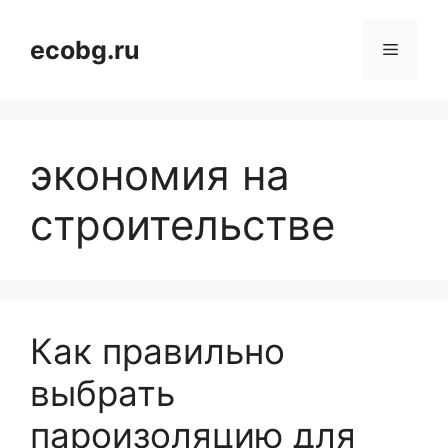
Перейти
к
ecobg.ru
Меню
содержимому
экономия на
строительстве
Как правильно
выбрать
пароизоляцию для