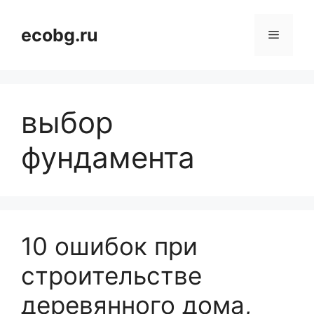
Перейти
к
ecobg.ru
Меню
содержимому
выбор
фундамента
10 ошибок при
строительстве
деревянного дома,