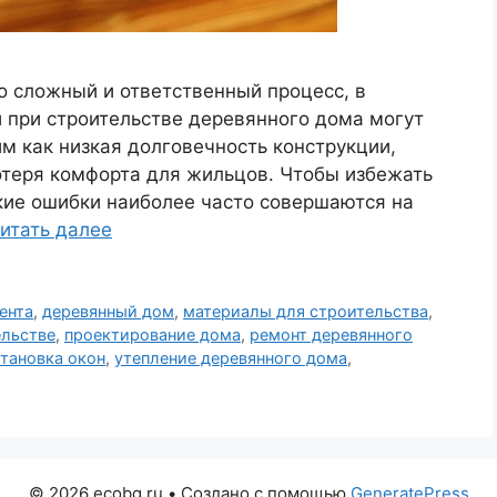
о сложный и ответственный процесс, в
 при строительстве деревянного дома могут
м как низкая долговечность конструкции,
теря комфорта для жильцов. Чтобы избежать
акие ошибки наиболее часто совершаются на
итать далее
ента
,
деревянный дом
,
материалы для строительства
,
ельстве
,
проектирование дома
,
ремонт деревянного
тановка окон
,
утепление деревянного дома
,
© 2026 ecobg.ru
• Создано с помощью
GeneratePress