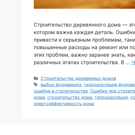
Строительство деревянного дома — эт
котором важна каждая деталь. Ошибки
привести к серьезным проблемам, таки
повышенные расходы на ремонт или по
этих проблем, важно заранее знать, к
различных этапах строительства. В …
Ч
Рубрики
Строительство деревянных домов
Метки
выбор фундамента
,
гидроизоляция фундам
ошибки в строительстве
,
Ошибки при строит
дома
,
строительство дома
,
теплоизоляция
,
ус
энергоэффективность дома